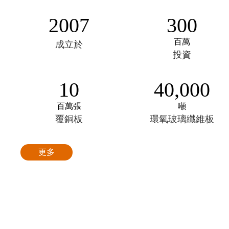
2007
300
百萬
成立於
投資
10
40,000
百萬張
噸
覆銅板
環氧玻璃纖維板
更多