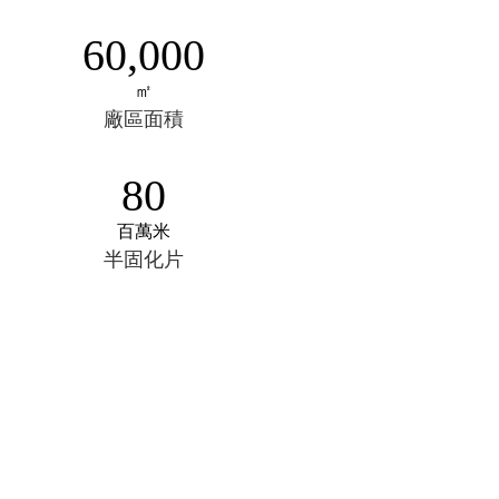
60,000
㎡
廠區面積
80
百萬米
半固化片