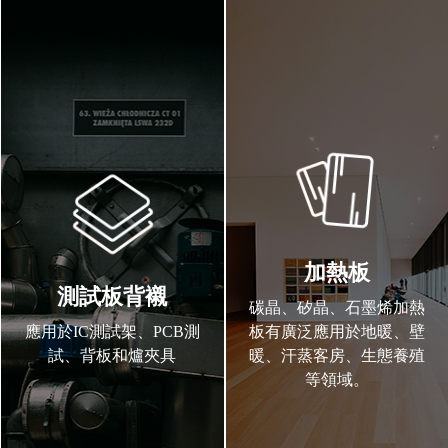
加熱板
測試板背襯
碳晶、矽晶、石墨烯加熱
應用於IC測試架、PCB測
板有廣泛應用於地暖、壁
試、背板和爐夾具
暖、汗蒸客房、生態養殖
等領域。