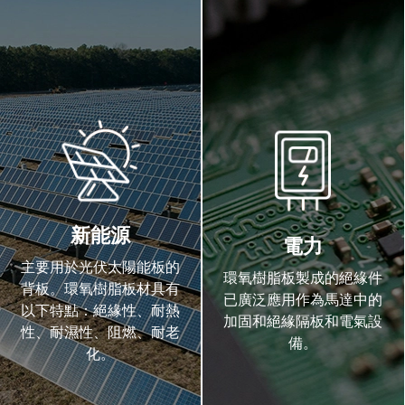
新能源
電力
主要用於光伏太陽能板的
環氧樹脂板製成的絕緣件
背板。環氧樹脂板材具有
已廣泛應用作為馬達中的
以下特點：絕緣性、耐熱
加固和絕緣隔板和電氣設
性、耐濕性、阻燃、耐老
備。
化。