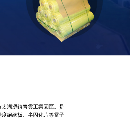
市太湖源鎮青雲工業園區。是
精度絕緣板、半固化片等電子