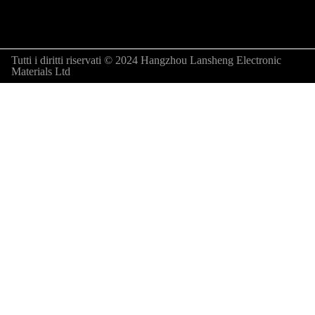
Tutti i diritti riservati © 2024 Hangzhou Lansheng Electronic
Materials Ltd